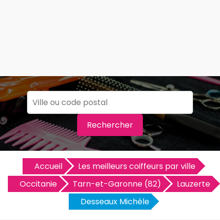
Rechercher
Accueil
Les meilleurs coiffeurs par ville
Occitanie
Tarn-et-Garonne (82)
Lauzerte
Desseaux Michèle