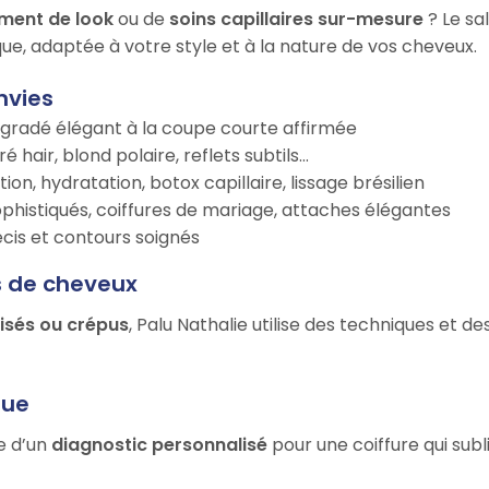
ment de look
ou de
soins capillaires sur-mesure
? Le sa
ue, adaptée à votre style et à la nature de vos cheveux.
nvies
égradé élégant à la coupe courte affirmée
é hair, blond polaire, reflets subtils…
tion, hydratation, botox capillaire, lissage brésilien
ophistiqués, coiffures de mariage, attaches élégantes
récis et contours soignés
s de cheveux
risés ou crépus
, Palu Nathalie utilise des techniques et d
que
ie d’un
diagnostic personnalisé
pour une coiffure qui sub