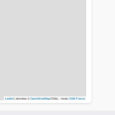
Leaflet
| données ©
OpenStreetMap
/ODbL - rendu
OSM France