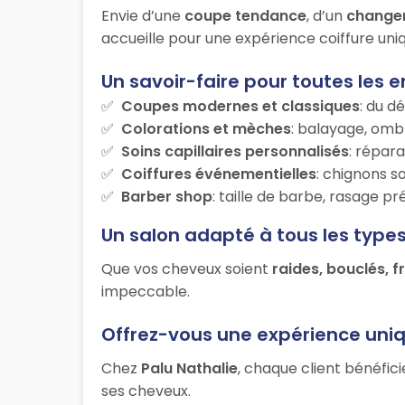
Envie d’une
coupe tendance
, d’un
change
accueille pour une expérience coiffure uniq
Un savoir-faire pour toutes les e
Coupes modernes et classiques
: du d
Colorations et mèches
: balayage, ombr
Soins capillaires personnalisés
: répara
Coiffures événementielles
: chignons s
Barber shop
: taille de barbe, rasage p
Un salon adapté à tous les type
Que vos cheveux soient
raides, bouclés, f
impeccable.
Offrez-vous une expérience uni
Chez
Palu Nathalie
, chaque client bénéfic
ses cheveux.