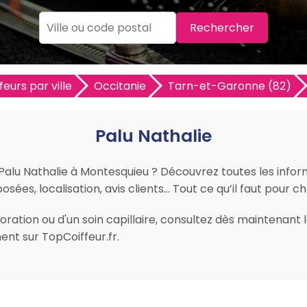
Rechercher
feurs par ville
Occitanie
Tarn-et-Garonne (82)
Palu Nathalie
 Palu Nathalie à Montesquieu ? Découvrez toutes les inform
osées, localisation, avis clients… Tout ce qu’il faut pour c
ation ou d'un soin capillaire, consultez dès maintenant le
nt sur TopCoiffeur.fr.