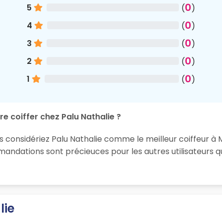
0
5
(
)
0
4
(
)
0
3
(
)
0
2
(
)
0
1
(
)
e coiffer chez Palu Nathalie ?
s considériez Palu Nathalie comme le meilleur coiffeur à M
ndations sont précieuces pour les autres utilisateurs q
lie