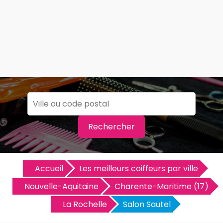
Rechercher
Accueil
Les meilleurs coiffeurs par ville
Nouvelle-Aquitaine
Charente-Maritime (17)
La Rochelle
Salon Sautel