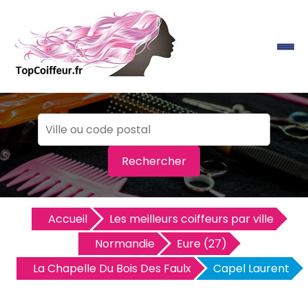
Rechercher
Accueil
Les meilleurs coiffeurs par ville
Normandie
Eure (27)
La Chapelle Du Bois Des Faulx
Capel Laurent