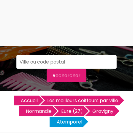
Rechercher
Accueil
Les meilleurs coiffeurs par ville
Normandie
Eure (27)
Gravigny
Atemporel