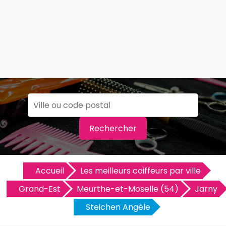
Rechercher
Accueil
Les meilleurs coiffeurs par ville
Grand-Est
Meurthe-et-Moselle (54)
Jarny
Steichen Angèle