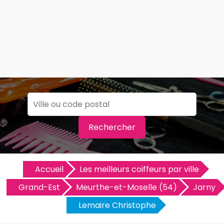
Rechercher
Accueil
Les meilleurs coiffeurs par ville
Grand-Est
Meurthe-et-Moselle (54)
Jarny
Lemaire Christophe