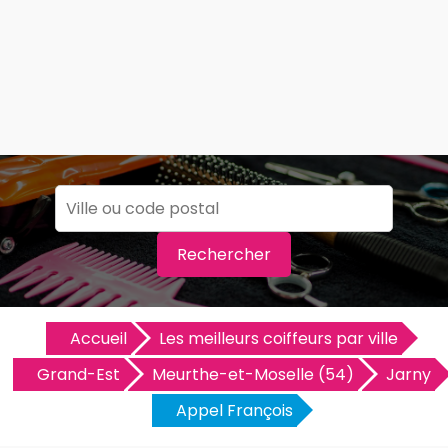
Rechercher
Accueil
Les meilleurs coiffeurs par ville
Grand-Est
Meurthe-et-Moselle (54)
Jarny
Appel François