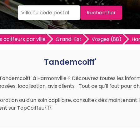
Rechercher
s coiffeurs par ville
Grand-Est
Vosges (88)
Har
Tandemcoiff'
r Tandemcoiff' à Harmonville ? Découvrez toutes les informa
osées, localisation, avis clients… Tout ce qu’il faut pour ch
ration ou d'un soin capillaire, consultez dès maintenant l
t sur TopCoiffeur.fr.