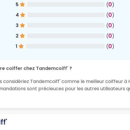
0
5
(
)
0
4
(
)
0
3
(
)
0
2
(
)
0
1
(
)
re coiffer chez Tandemcoiff' ?
s considériez Tandemcoiff' comme le meilleur coiffeur à H
ndations sont précieuces pour les autres utilisateurs q
f'