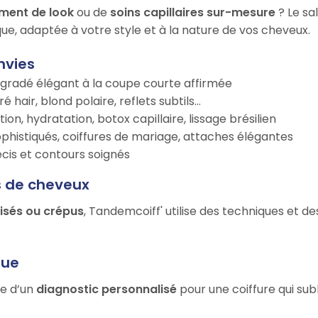
ment de look
ou de
soins capillaires sur-mesure
? Le sa
ue, adaptée à votre style et à la nature de vos cheveux.
nvies
égradé élégant à la coupe courte affirmée
é hair, blond polaire, reflets subtils…
tion, hydratation, botox capillaire, lissage brésilien
ophistiqués, coiffures de mariage, attaches élégantes
récis et contours soignés
s de cheveux
risés ou crépus
, Tandemcoiff' utilise des techniques et d
que
ie d’un
diagnostic personnalisé
pour une coiffure qui sub