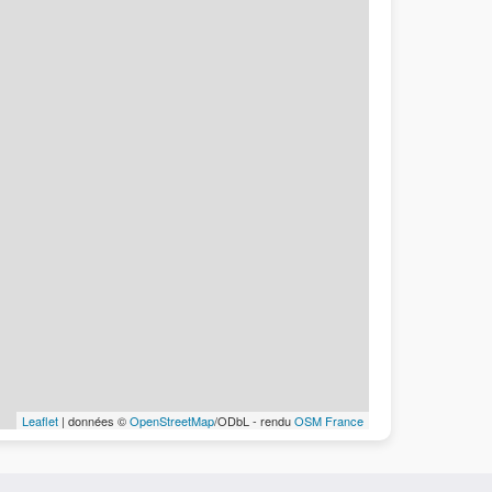
Leaflet
| données ©
OpenStreetMap
/ODbL - rendu
OSM France