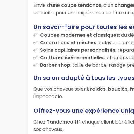
Envie d’une
coupe tendance
, d’un
change
accueille pour une expérience coiffure uniq
Un savoir-faire pour toutes les e
Coupes modernes et classiques
: du d
Colorations et mèches
: balayage, ombr
Soins capillaires personnalisés
: répara
Coiffures événementielles
: chignons s
Barber shop
: taille de barbe, rasage p
Un salon adapté à tous les type
Que vos cheveux soient
raides, bouclés, f
impeccable.
Offrez-vous une expérience uni
Chez
Tandemcoiff'
, chaque client bénéfic
ses cheveux.