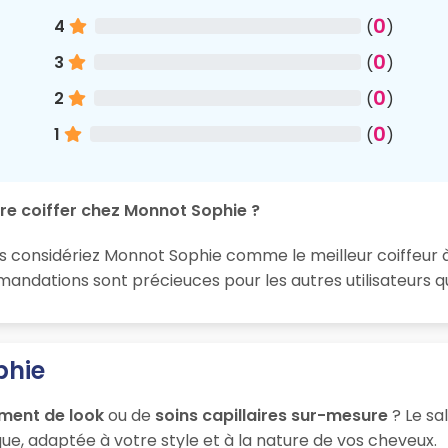
0
4
(
)
0
3
(
)
0
2
(
)
0
1
(
)
re coiffer chez Monnot Sophie ?
s considériez Monnot Sophie comme le meilleur coiffeur à G
dations sont précieuces pour les autres utilisateurs qui
phie
ment de look
ou de
soins capillaires sur-mesure
? Le sa
ue, adaptée à votre style et à la nature de vos cheveux.