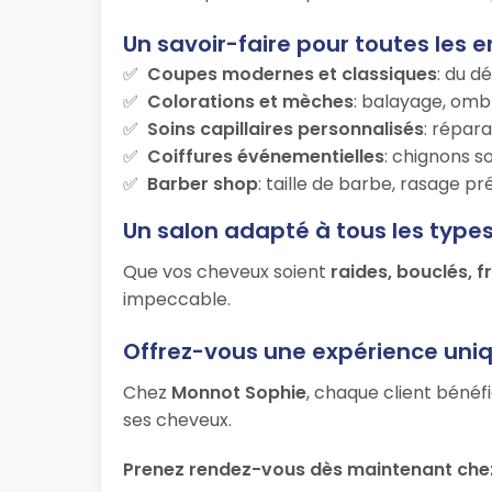
Un savoir-faire pour toutes les e
Coupes modernes et classiques
: du d
Colorations et mèches
: balayage, ombr
Soins capillaires personnalisés
: répara
Coiffures événementielles
: chignons s
Barber shop
: taille de barbe, rasage p
Un salon adapté à tous les type
Que vos cheveux soient
raides, bouclés, f
impeccable.
Offrez-vous une expérience uni
Chez
Monnot Sophie
, chaque client bénéf
ses cheveux.
Prenez rendez-vous dès maintenant chez