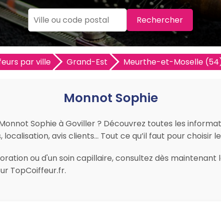
Rechercher
feurs par ville
Grand-Est
Meurthe-et-Moselle (54
Monnot Sophie
 Monnot Sophie à Goviller ? Découvrez toutes les informatio
ocalisation, avis clients… Tout ce qu’il faut pour choisir le
ration ou d'un soin capillaire, consultez dès maintenant 
ur TopCoiffeur.fr.