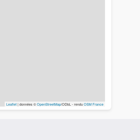
Leaflet
| données ©
OpenStreetMap
/ODbL - rendu
OSM France