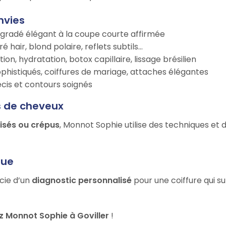
nvies
égradé élégant à la coupe courte affirmée
é hair, blond polaire, reflets subtils…
tion, hydratation, botox capillaire, lissage brésilien
ophistiqués, coiffures de mariage, attaches élégantes
récis et contours soignés
s de cheveux
risés ou crépus
, Monnot Sophie utilise des techniques et 
que
icie d’un
diagnostic personnalisé
pour une coiffure qui s
 Monnot Sophie à Goviller
!