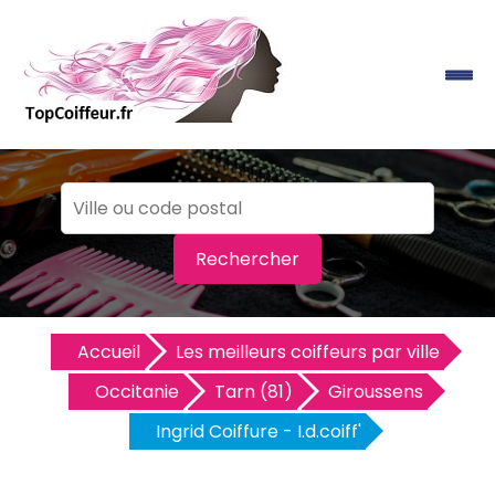
Rechercher
Accueil
Les meilleurs coiffeurs par ville
Occitanie
Tarn (81)
Giroussens
Ingrid Coiffure - I.d.coiff'