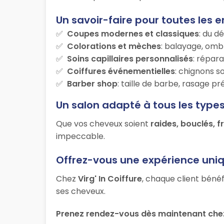
Un savoir-faire pour toutes les e
Coupes modernes et classiques
: du d
Colorations et mèches
: balayage, ombr
Soins capillaires personnalisés
: répara
Coiffures événementielles
: chignons s
Barber shop
: taille de barbe, rasage p
Un salon adapté à tous les type
Que vos cheveux soient
raides, bouclés, f
impeccable.
Offrez-vous une expérience uni
Chez
Virg' In Coiffure
, chaque client bénéf
ses cheveux.
Prenez rendez-vous dès maintenant chez 