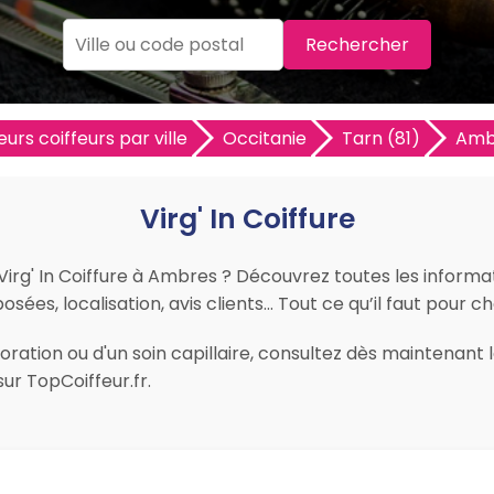
Rechercher
eurs coiffeurs par ville
Occitanie
Tarn (81)
Amb
Virg' In Coiffure
 Virg' In Coiffure à Ambres ? Découvrez toutes les informat
osées, localisation, avis clients… Tout ce qu’il faut pour c
ation ou d'un soin capillaire, consultez dès maintenant les
r TopCoiffeur.fr.