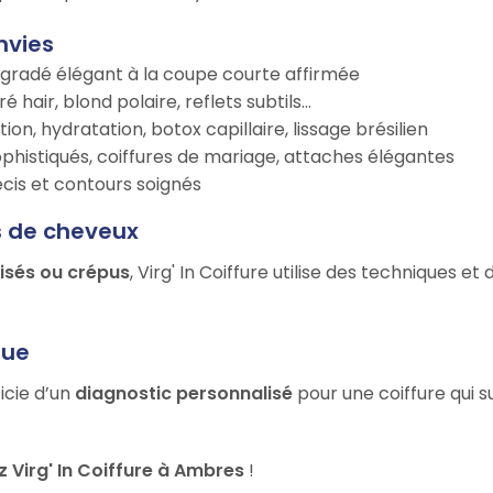
nvies
égradé élégant à la coupe courte affirmée
é hair, blond polaire, reflets subtils…
tion, hydratation, botox capillaire, lissage brésilien
ophistiqués, coiffures de mariage, attaches élégantes
récis et contours soignés
s de cheveux
risés ou crépus
, Virg' In Coiffure utilise des techniques e
que
icie d’un
diagnostic personnalisé
pour une coiffure qui s
Virg' In Coiffure à Ambres
!