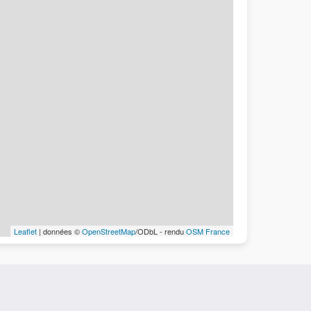
Leaflet
| données ©
OpenStreetMap
/ODbL - rendu
OSM France