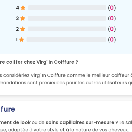
0
4
(
)
0
3
(
)
0
2
(
)
0
1
(
)
e coiffer chez Virg' In Coiffure ?
s considériez Virg' In Coiffure comme le meilleur coiffeur 
ndations sont précieuces pour les autres utilisateurs q
ffure
ment de look
ou de
soins capillaires sur-mesure
? Le sa
ue, adaptée à votre style et à la nature de vos cheveux.