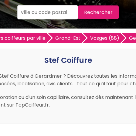
Rechercher
s coiffeurs par ville
Grand-Est
Vosges (88)
Ge
Stef Coiffure
r Stef Coiffure à Gerardmer ? Découvrez toutes les informat
osées, localisation, avis clients… Tout ce qu’il faut pour c
ation ou d'un soin capillaire, consultez dès maintenant le
 sur TopCoiffeur.fr.