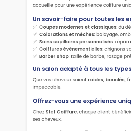
accueille pour une expérience coiffure uniq
Un savoir-faire pour toutes les e
Coupes modernes et classiques
: du d
Colorations et mèches
: balayage, ombr
Soins capillaires personnalisés
: répara
Coiffures événementielles
: chignons s
Barber shop
: taille de barbe, rasage p
Un salon adapté à tous les type
Que vos cheveux soient
raides, bouclés, f
impeccable.
Offrez-vous une expérience uni
Chez
Stef Coiffure
, chaque client bénéfic
ses cheveux.