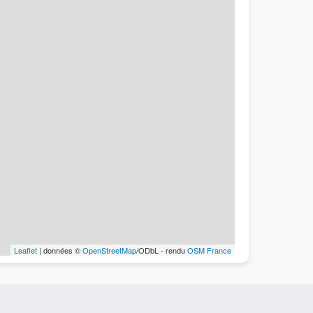
Leaflet
| données ©
OpenStreetMap
/ODbL - rendu
OSM France