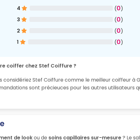
0
4
(
)
0
3
(
)
0
2
(
)
0
1
(
)
e coiffer chez Stef Coiffure ?
s considériez Stef Coiffure comme le meilleur coiffeur à 
ndations sont précieuces pour les autres utilisateurs q
re
ment de look
ou de
soins capillaires sur-mesure
? Le sa