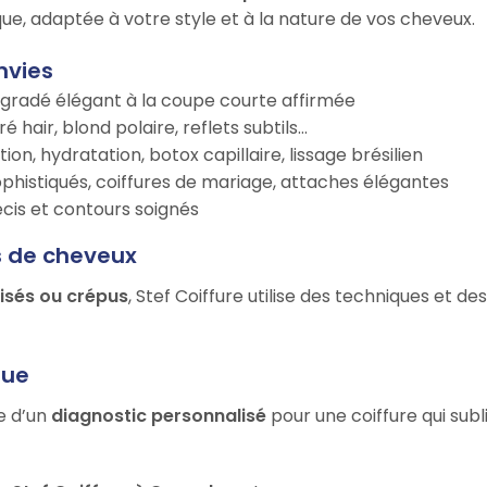
ue, adaptée à votre style et à la nature de vos cheveux.
nvies
égradé élégant à la coupe courte affirmée
é hair, blond polaire, reflets subtils…
tion, hydratation, botox capillaire, lissage brésilien
ophistiqués, coiffures de mariage, attaches élégantes
récis et contours soignés
s de cheveux
risés ou crépus
, Stef Coiffure utilise des techniques et d
que
ie d’un
diagnostic personnalisé
pour une coiffure qui sub