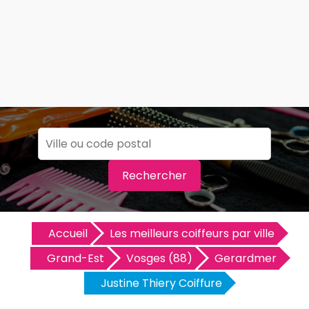
Rechercher
Accueil
Les meilleurs coiffeurs par ville
Grand-Est
Vosges (88)
Gerardmer
Justine Thiery Coiffure