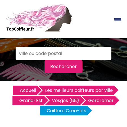
Rechercher
Accueil
Les meilleurs coiffeurs par ville
Grand-Est
Vosges (88)
Gerardmer
Coiffure Créa-tifs