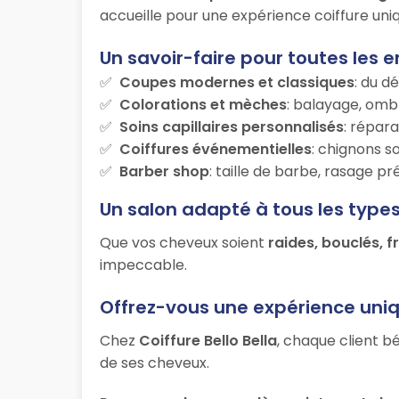
accueille pour une expérience coiffure uniq
Un savoir-faire pour toutes les e
Coupes modernes et classiques
: du d
Colorations et mèches
: balayage, ombr
Soins capillaires personnalisés
: répara
Coiffures événementielles
: chignons s
Barber shop
: taille de barbe, rasage p
Un salon adapté à tous les type
Que vos cheveux soient
raides, bouclés, f
impeccable.
Offrez-vous une expérience uni
Chez
Coiffure Bello Bella
, chaque client b
de ses cheveux.