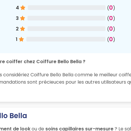
0
4
(
)
0
3
(
)
0
2
(
)
0
1
(
)
e coiffer chez Coiffure Bello Bella ?
s considériez Coiffure Bello Bella comme le meilleur coiff
ndations sont précieuces pour les autres utilisateurs q
lo Bella
ment de look
ou de
soins capillaires sur-mesure
? Le sa