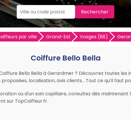
Rechercher
oiffeurs par ville
Grand-Est
Vosges (88)
Gera
Coiffure Bello Bella
r Coiffure Bello Bella à Gerardmer ? Découvrez toutes les 
ns proposées, localisation, avis clients… Tout ce qu’il faut 
ation ou d'un soin capillaire, consultez dès maintenant les
 sur TopCoiffeur.fr.