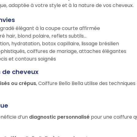
ue, adaptée à votre style et à la nature de vos cheveux.
nvies
égradé élégant à la coupe courte affirmée
é hair, blond polaire, reflets subtils…
tion, hydratation, botox capillaire, lissage brésilien
ophistiqués, coiffures de mariage, attaches élégantes
récis et contours soignés
s de cheveux
risés ou crépus
, Coiffure Bello Bella utilise des techniqu
que
énéficie d’un
diagnostic personnalisé
pour une coiffure q