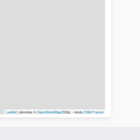
Leaflet
| données ©
OpenStreetMap
/ODbL - rendu
OSM France