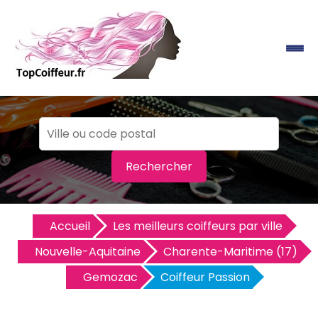
Rechercher
Accueil
Les meilleurs coiffeurs par ville
Nouvelle-Aquitaine
Charente-Maritime (17)
Gemozac
Coiffeur Passion