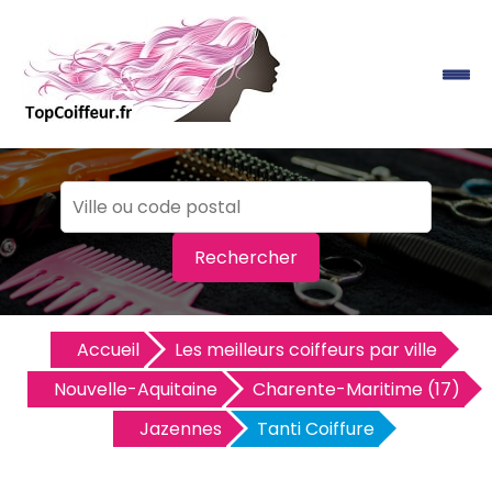
Rechercher
Accueil
Les meilleurs coiffeurs par ville
Nouvelle-Aquitaine
Charente-Maritime (17)
Jazennes
Tanti Coiffure