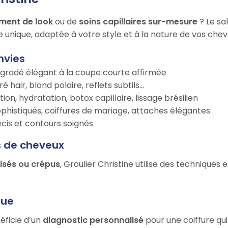
ment de look
ou de
soins capillaires sur-mesure
? Le sa
e unique, adaptée à votre style et à la nature de vos chev
nvies
égradé élégant à la coupe courte affirmée
é hair, blond polaire, reflets subtils…
tion, hydratation, botox capillaire, lissage brésilien
ophistiqués, coiffures de mariage, attaches élégantes
récis et contours soignés
s de cheveux
risés ou crépus
, Groulier Christine utilise des techniques
que
éficie d’un
diagnostic personnalisé
pour une coiffure qui