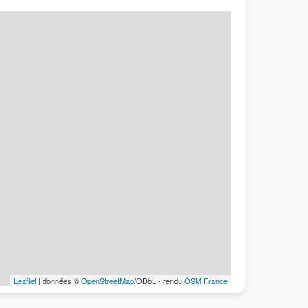
Leaflet
| données ©
OpenStreetMap
/ODbL - rendu
OSM France