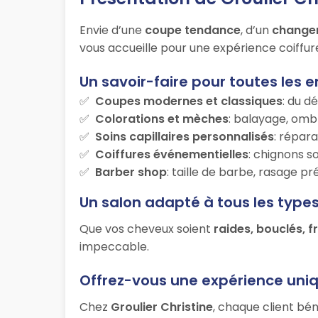
Envie d’une
coupe tendance
, d’un
change
vous accueille pour une expérience coiffur
Un savoir-faire pour toutes les e
Coupes modernes et classiques
: du d
Colorations et mèches
: balayage, ombr
Soins capillaires personnalisés
: répara
Coiffures événementielles
: chignons s
Barber shop
: taille de barbe, rasage p
Un salon adapté à tous les type
Que vos cheveux soient
raides, bouclés, f
impeccable.
Offrez-vous une expérience uni
Chez
Groulier Christine
, chaque client bén