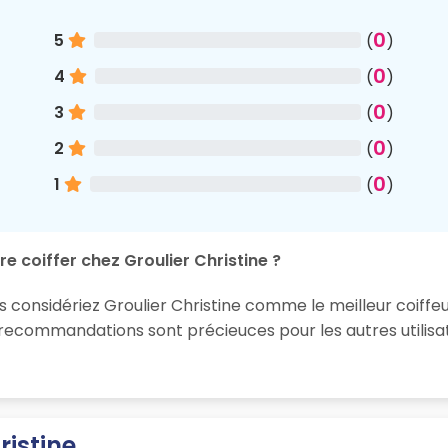
0
5
(
)
0
4
(
)
0
3
(
)
0
2
(
)
0
1
(
)
e coiffer chez Groulier Christine ?
s considériez Groulier Christine comme le meilleur coiffe
 recommandations sont précieuces pour les autres utilisa
ristine