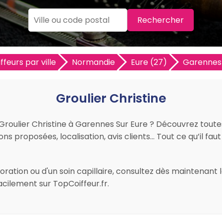
Rechercher
ffeurs par ville
Normandie
Eure (27)
Garennes 
Groulier Christine
r Groulier Christine à Garennes Sur Eure ? Découvrez toute
tions proposées, localisation, avis clients… Tout ce qu’il fa
ation ou d'un soin capillaire, consultez dès maintenant le
cilement sur TopCoiffeur.fr.