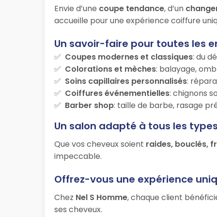
Envie d’une
coupe tendance
, d’un
change
accueille pour une expérience coiffure uniq
Un savoir-faire pour toutes les e
Coupes modernes et classiques
: du d
Colorations et mèches
: balayage, ombr
Soins capillaires personnalisés
: répara
Coiffures événementielles
: chignons s
Barber shop
: taille de barbe, rasage p
Un salon adapté à tous les type
Que vos cheveux soient
raides, bouclés, f
impeccable.
Offrez-vous une expérience uni
Chez
Nel S Homme
, chaque client bénéfic
ses cheveux.