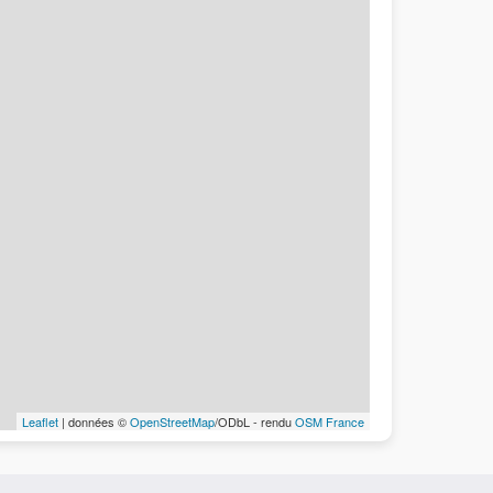
Leaflet
| données ©
OpenStreetMap
/ODbL - rendu
OSM France