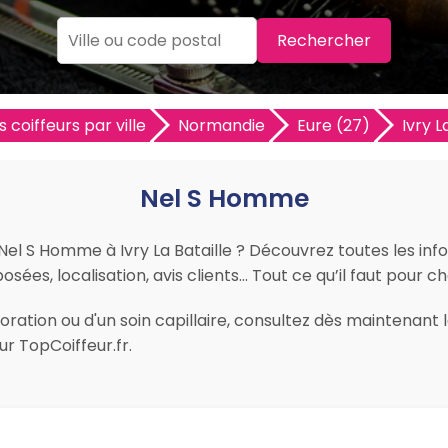
Rechercher
s coiffeurs par ville
Normandie
Eure (27)
Ivry L
Nel S Homme
 Nel S Homme à Ivry La Bataille ? Découvrez toutes les info
sées, localisation, avis clients… Tout ce qu’il faut pour choi
ration ou d'un soin capillaire, consultez dès maintenant l
r TopCoiffeur.fr.