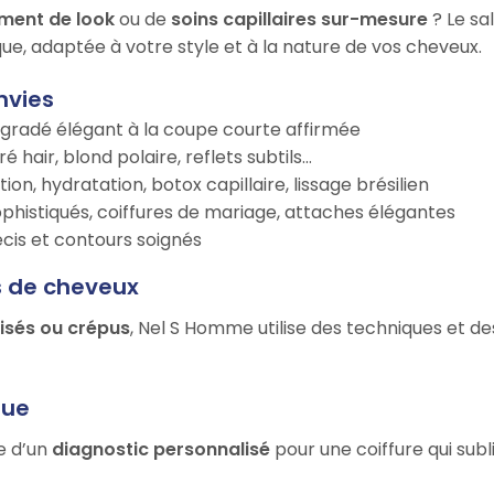
ment de look
ou de
soins capillaires sur-mesure
? Le sa
ue, adaptée à votre style et à la nature de vos cheveux.
nvies
égradé élégant à la coupe courte affirmée
é hair, blond polaire, reflets subtils…
tion, hydratation, botox capillaire, lissage brésilien
ophistiqués, coiffures de mariage, attaches élégantes
récis et contours soignés
s de cheveux
risés ou crépus
, Nel S Homme utilise des techniques et de
que
ie d’un
diagnostic personnalisé
pour une coiffure qui sub