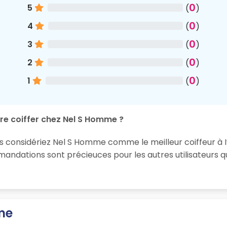
0
5
(
)
0
4
(
)
0
3
(
)
0
2
(
)
0
1
(
)
ire coiffer chez Nel S Homme ?
s considériez Nel S Homme comme le meilleur coiffeur à Ivr
ndations sont précieuces pour les autres utilisateurs qu
me