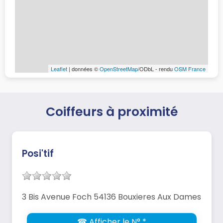
Leaflet
| données ©
OpenStreetMap
/ODbL - rendu
OSM France
Coiffeurs à proximité
Posi'tif
3 Bis Avenue Foch 54136 Bouxieres Aux Dames
☎ Afficher le N° *