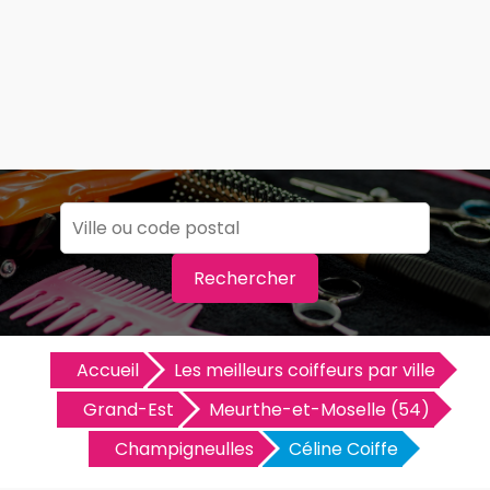
Rechercher
Accueil
Les meilleurs coiffeurs par ville
Grand-Est
Meurthe-et-Moselle (54)
Champigneulles
Céline Coiffe