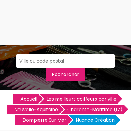
Rechercher
Accueil
Les meilleurs coiffeurs par ville
Nouvelle-Aquitaine
Charente-Maritime (17)
Dompierre Sur Mer
Nuance Création