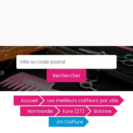
Rechercher
Accueil
Les meilleurs coiffeurs par ville
Normandie
Eure (27)
Brionne
Jm Coiffure