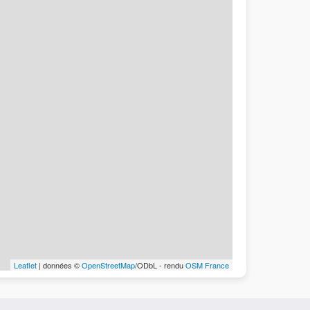
Leaflet
| données ©
OpenStreetMap
/ODbL - rendu
OSM France