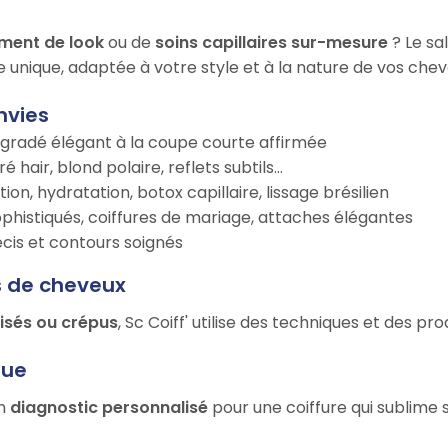
ment de look
ou de
soins capillaires sur-mesure
? Le sa
e unique, adaptée à votre style et à la nature de vos chev
nvies
égradé élégant à la coupe courte affirmée
é hair, blond polaire, reflets subtils…
tion, hydratation, botox capillaire, lissage brésilien
ophistiqués, coiffures de mariage, attaches élégantes
récis et contours soignés
s de cheveux
risés ou crépus
, Sc Coiff' utilise des techniques et des p
que
un
diagnostic personnalisé
pour une coiffure qui sublime 