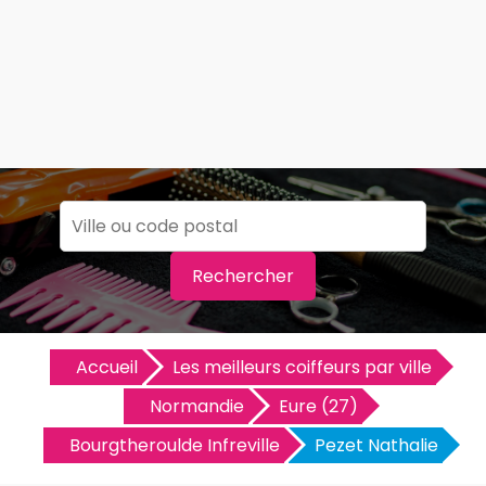
Rechercher
Accueil
Les meilleurs coiffeurs par ville
Normandie
Eure (27)
Bourgtheroulde Infreville
Pezet Nathalie