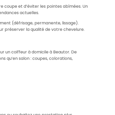
e coupe et d’éviter les pointes abîmées. Un
tendances actuelles.
ement (défrisage, permanente, lissage).
r préserver la qualité de votre chevelure.
ur un coiffeur à domicile à Beautor. De
 qu’en salon : coupes, colorations,
mps ou souhaitez une prestation plus