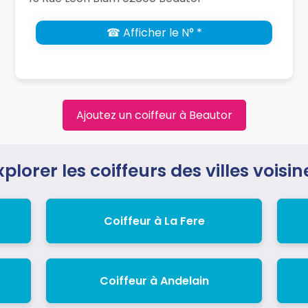
☎ Afficher le N° *
Ajoutez un coiffeur à Beautor
xplorer les coiffeurs des villes voisin
Coiffeur à La Fere
Coiffeur à Andelain