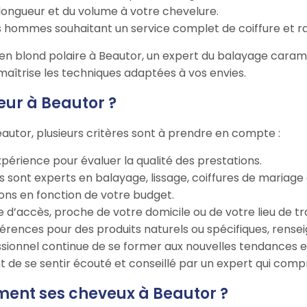
a longueur et du volume à votre chevelure.
les hommes souhaitant un service complet de coiffure et r
en blond polaire à Beautor, un expert du balayage caramel
i maîtrise les techniques adaptées à vos envies.
eur à Beautor ?
Beautor, plusieurs critères sont à prendre en compte :
expérience pour évaluer la qualité des prestations.
rs sont experts en balayage, lissage, coiffures de mariage 
ions en fonction de votre budget.
e d’accès, proche de votre domicile ou de votre lieu de tra
préférences pour des produits naturels ou spécifiques, re
ssionnel continue de se former aux nouvelles tendances et
tant de se sentir écouté et conseillé par un expert qui com
ment ses cheveux à Beautor ?