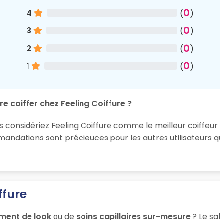
0
4
(
)
0
3
(
)
0
2
(
)
0
1
(
)
e coiffer chez Feeling Coiffure ?
s considériez Feeling Coiffure comme le meilleur coiffeur à
ndations sont précieuces pour les autres utilisateurs q
ffure
ment de look
ou de
soins capillaires sur-mesure
? Le sa