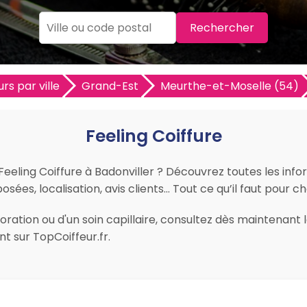
Rechercher
rs par ville
Grand-Est
Meurthe-et-Moselle (54)
Feeling Coiffure
 Feeling Coiffure à Badonviller ? Découvrez toutes les info
sées, localisation, avis clients… Tout ce qu’il faut pour cho
ation ou d'un soin capillaire, consultez dès maintenant le
t sur TopCoiffeur.fr.