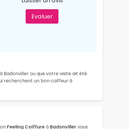
Laisser un avis
Evaluer
 Badonviller ou que votre visite ait été
ui recherchent un bon coiffeur à
lon
Feeling Coiffure
à
Badonviller
vous