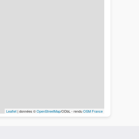
Leaflet
| données ©
OpenStreetMap
/ODbL - rendu
OSM France