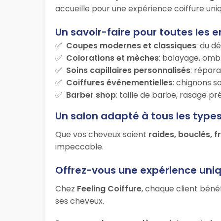
accueille pour une expérience coiffure uniq
Un savoir-faire pour toutes les e
Coupes modernes et classiques
: du d
Colorations et mèches
: balayage, ombr
Soins capillaires personnalisés
: répara
Coiffures événementielles
: chignons s
Barber shop
: taille de barbe, rasage p
Un salon adapté à tous les type
Que vos cheveux soient
raides, bouclés, f
impeccable.
Offrez-vous une expérience uni
Chez
Feeling Coiffure
, chaque client béné
ses cheveux.