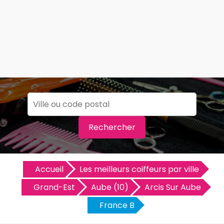
Rechercher
Accueil
Les meilleurs coiffeurs par ville
Grand-Est
Aube (10)
Arcis Sur Aube
France B