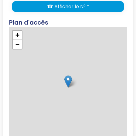
☎ Afficher le N° *
Plan d'accès
+
−