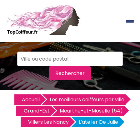
Rechercher
Accueil
Les meilleurs coiffeurs par ville
Grand-Est
Meurthe-et-Moselle (54)
Villers Les Nancy
L'atelier De Julie