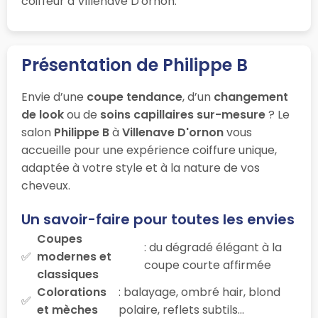
coiffeur à Villenave D'ornon.
Présentation de Philippe B
Envie d’une
coupe tendance
, d’un
changement
de look
ou de
soins capillaires sur-mesure
? Le
salon
Philippe B
à
Villenave D'ornon
vous
accueille pour une expérience coiffure unique,
adaptée à votre style et à la nature de vos
cheveux.
Un savoir-faire pour toutes les envies
Coupes
: du dégradé élégant à la
modernes et
coupe courte affirmée
classiques
Colorations
: balayage, ombré hair, blond
et mèches
polaire, reflets subtils…