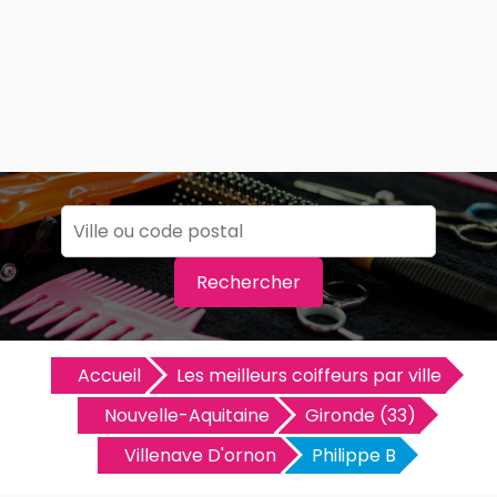
Rechercher
Accueil
Les meilleurs coiffeurs par ville
Nouvelle-Aquitaine
Gironde (33)
Villenave D'ornon
Philippe B