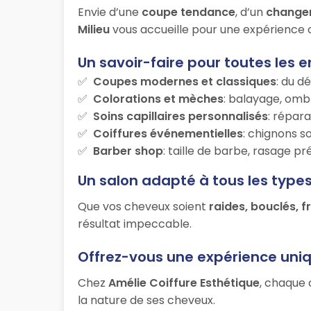
Envie d’une
coupe tendance
, d’un
change
Milieu
vous accueille pour une expérience c
Un savoir-faire pour toutes les e
Coupes modernes et classiques
: du d
Colorations et mèches
: balayage, ombr
Soins capillaires personnalisés
: répara
Coiffures événementielles
: chignons s
Barber shop
: taille de barbe, rasage p
Un salon adapté à tous les type
Que vos cheveux soient
raides, bouclés, f
résultat impeccable.
Offrez-vous une expérience uni
Chez
Amélie Coiffure Esthétique
, chaque 
la nature de ses cheveux.