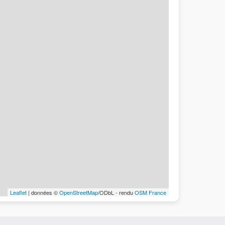
Leaflet
| données ©
OpenStreetMap
/ODbL - rendu
OSM France