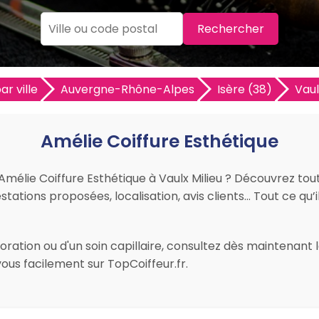
Rechercher
ar ville
Auvergne-Rhône-Alpes
Isère (38)
Vaul
Amélie Coiffure Esthétique
r Amélie Coiffure Esthétique à Vaulx Milieu ? Découvrez to
restations proposées, localisation, avis clients… Tout ce qu’i
ration ou d'un soin capillaire, consultez dès maintenant l
ous facilement sur TopCoiffeur.fr.