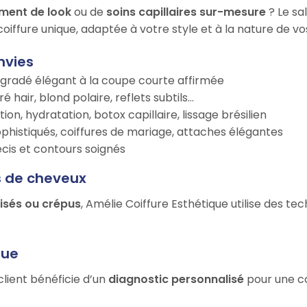
ment de look
ou de
soins capillaires sur-mesure
? Le sa
oiffure unique, adaptée à votre style et à la nature de v
nvies
égradé élégant à la coupe courte affirmée
é hair, blond polaire, reflets subtils…
tion, hydratation, botox capillaire, lissage brésilien
ophistiqués, coiffures de mariage, attaches élégantes
récis et contours soignés
s de cheveux
risés ou crépus
, Amélie Coiffure Esthétique utilise des t
que
client bénéficie d’un
diagnostic personnalisé
pour une co