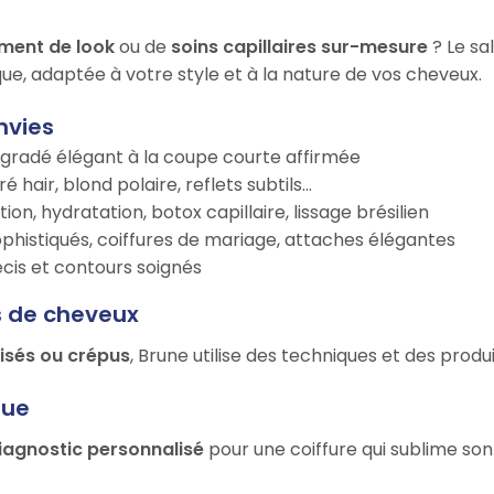
ment de look
ou de
soins capillaires sur-mesure
? Le sa
ue, adaptée à votre style et à la nature de vos cheveux.
nvies
égradé élégant à la coupe courte affirmée
é hair, blond polaire, reflets subtils…
tion, hydratation, botox capillaire, lissage brésilien
ophistiqués, coiffures de mariage, attaches élégantes
récis et contours soignés
s de cheveux
risés ou crépus
, Brune utilise des techniques et des prod
que
iagnostic personnalisé
pour une coiffure qui sublime son