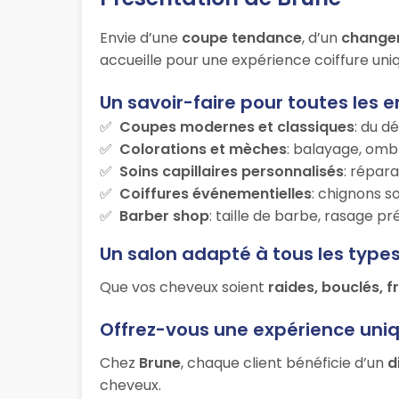
Envie d’une
coupe tendance
, d’un
change
accueille pour une expérience coiffure uniq
Un savoir-faire pour toutes les e
Coupes modernes et classiques
: du d
Colorations et mèches
: balayage, ombr
Soins capillaires personnalisés
: répara
Coiffures événementielles
: chignons s
Barber shop
: taille de barbe, rasage p
Un salon adapté à tous les type
Que vos cheveux soient
raides, bouclés, f
Offrez-vous une expérience uni
Chez
Brune
, chaque client bénéficie d’un
d
cheveux.