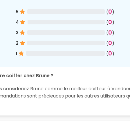
0
5
(
)
0
4
(
)
0
3
(
)
0
2
(
)
0
1
(
)
re coiffer chez Brune ?
us considériez Brune comme le meilleur coiffeur à Vandoeu
ndations sont précieuces pour les autres utilisateurs q