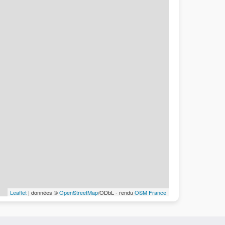
Leaflet
| données ©
OpenStreetMap
/ODbL - rendu
OSM France