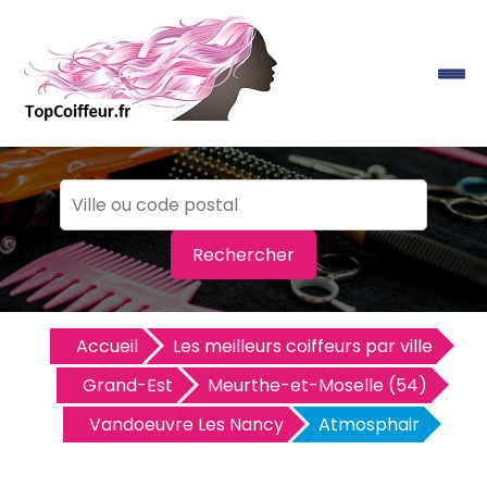
Rechercher
Accueil
Les meilleurs coiffeurs par ville
Grand-Est
Meurthe-et-Moselle (54)
Vandoeuvre Les Nancy
Atmosphair