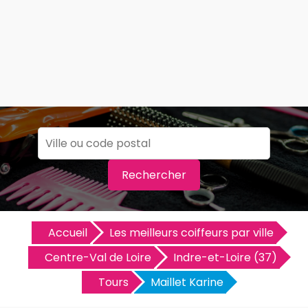
Rechercher
Accueil
Les meilleurs coiffeurs par ville
Centre-Val de Loire
Indre-et-Loire (37)
Tours
Maillet Karine