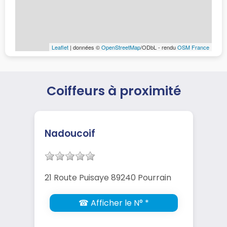
Leaflet
| données ©
OpenStreetMap
/ODbL - rendu
OSM France
Coiffeurs à proximité
Nadoucoif
21 Route Puisaye 89240 Pourrain
☎ Afficher le N° *