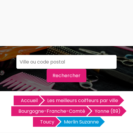
Rechercher
Accueil
Les meilleurs coiffeurs par ville
Bourgogne-Franche-Comté
Yonne (89)
Toucy
Merlin Suzanne