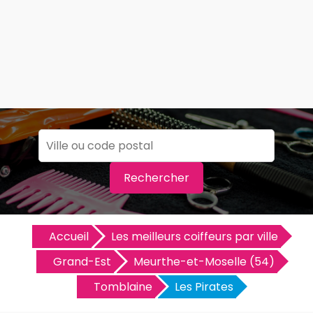
Rechercher
Accueil
Les meilleurs coiffeurs par ville
Grand-Est
Meurthe-et-Moselle (54)
Tomblaine
Les Pirates