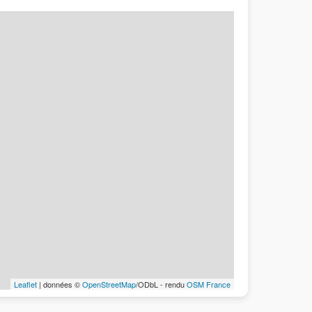
Leaflet
| données ©
OpenStreetMap
/ODbL - rendu
OSM France