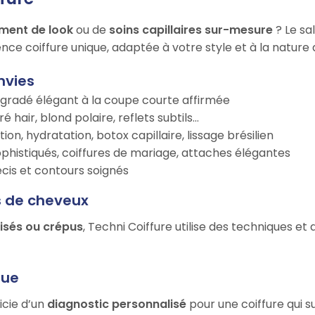
ment de look
ou de
soins capillaires sur-mesure
? Le sa
nce coiffure unique, adaptée à votre style et à la nature
nvies
égradé élégant à la coupe courte affirmée
é hair, blond polaire, reflets subtils…
tion, hydratation, botox capillaire, lissage brésilien
ophistiqués, coiffures de mariage, attaches élégantes
récis et contours soignés
s de cheveux
risés ou crépus
, Techni Coiffure utilise des techniques et
que
icie d’un
diagnostic personnalisé
pour une coiffure qui s