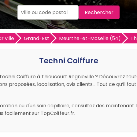
Rechercher
r ville
Grand-Est
Meurthe-et-Moselle (54)
Th
Techni Coiffure
r Techni Coiffure à Thiaucourt Regnieville ? Découvrez tout
ions proposées, localisation, avis clients… Tout ce qu’il fau
ration ou d'un soin capillaire, consultez dès maintenant le
s facilement sur TopCoiffeur.fr.