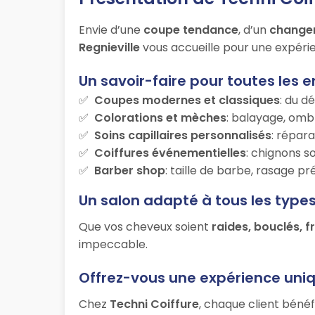
Envie d’une
coupe tendance
, d’un
change
Regnieville
vous accueille pour une expérie
Un savoir-faire pour toutes les e
Coupes modernes et classiques
: du d
Colorations et mèches
: balayage, ombr
Soins capillaires personnalisés
: répara
Coiffures événementielles
: chignons s
Barber shop
: taille de barbe, rasage p
Un salon adapté à tous les type
Que vos cheveux soient
raides, bouclés, f
impeccable.
Offrez-vous une expérience uni
Chez
Techni Coiffure
, chaque client bénéf