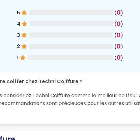
0
5
(
)
0
4
(
)
0
3
(
)
0
2
(
)
0
1
(
)
re coiffer chez Techni Coiffure ?
s considériez Techni Coiffure comme le meilleur coiffeur à
 recommandations sont précieuces pour les autres utilisa
fure