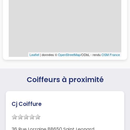
Leaflet
| données ©
OpenStreetMap
/ODbL - rendu
OSM France
Coiffeurs à proximité
Cj Coiffure
36 Rue Lorraine 88650 Saint Leonard