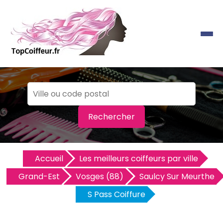
Rechercher
Accueil
Les meilleurs coiffeurs par ville
Grand-Est
Vosges (88)
Saulcy Sur Meurthe
S Pass Coiffure