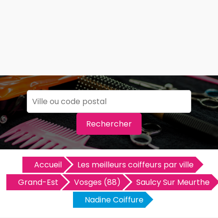
Rechercher
Accueil
Les meilleurs coiffeurs par ville
Grand-Est
Vosges (88)
Saulcy Sur Meurthe
Nadine Coiffure