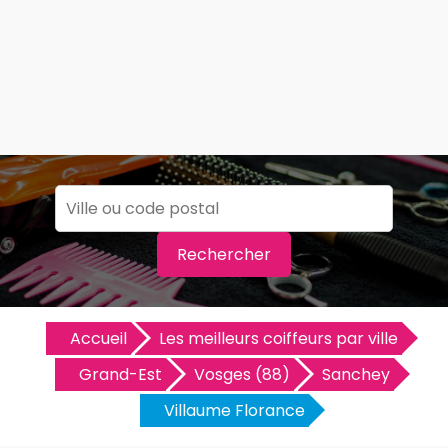
Rechercher
Accueil
Les meilleurs coiffeurs par ville
Grand-Est
Vosges (88)
Sanchey
Villaume Florance