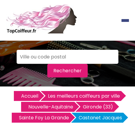
Rechercher
Accueil
Les meilleurs coiffeurs par ville
Nouvelle-Aquitaine
Gironde (33)
Sainte Foy La Grande
Castanet Jacques