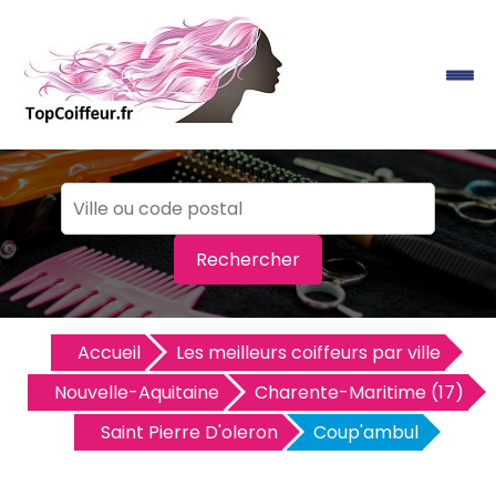
Rechercher
Accueil
Les meilleurs coiffeurs par ville
Nouvelle-Aquitaine
Charente-Maritime (17)
Saint Pierre D'oleron
Coup'ambul