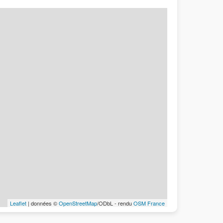
Leaflet
| données ©
OpenStreetMap
/ODbL - rendu
OSM France