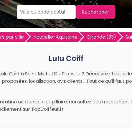
Rechercher
rs par ville
Nouvelle-Aquitaine
Gironde (33)
Sa
Lulu Coiff
 Lulu Coiff à Saint Michel De Fronsac ? Découvrez toutes l
s proposées, localisation, avis clients… Tout ce qu’il faut p
ation ou d'un soin capillaire, consultez dès maintenant les
cilement sur TopCoiffeur.fr.