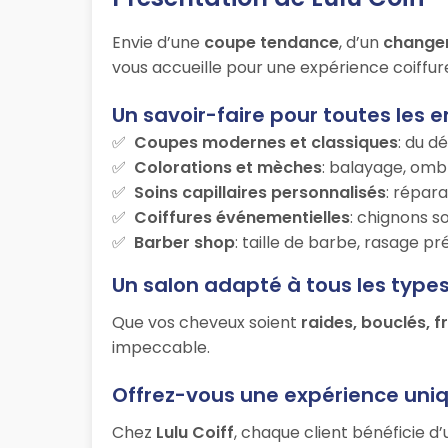
Envie d’une
coupe tendance
, d’un
change
vous accueille pour une expérience coiffur
Un savoir-faire pour toutes les e
Coupes modernes et classiques
: du d
Colorations et mèches
: balayage, ombr
Soins capillaires personnalisés
: répara
Coiffures événementielles
: chignons s
Barber shop
: taille de barbe, rasage p
Un salon adapté à tous les type
Que vos cheveux soient
raides, bouclés, f
impeccable.
Offrez-vous une expérience uni
Chez
Lulu Coiff
, chaque client bénéficie d