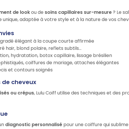
ment de look
ou de
soins capillaires sur-mesure
? Le sa
e unique, adaptée à votre style et à la nature de vos chev
nvies
égradé élégant à la coupe courte affirmée
é hair, blond polaire, reflets subtils…
tion, hydratation, botox capillaire, lissage brésilien
ophistiqués, coiffures de mariage, attaches élégantes
récis et contours soignés
s de cheveux
risés ou crépus
, Lulu Coiff utilise des techniques et des p
que
’un
diagnostic personnalisé
pour une coiffure qui sublime