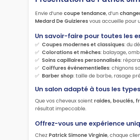
Envie d’une
coupe tendance
, d’un
change
Medard De Guizieres
vous accueille pour u
Un savoir-faire pour toutes les e
Coupes modernes et classiques
: du d
Colorations et mèches
: balayage, ombr
Soins capillaires personnalisés
: répara
Coiffures événementielles
: chignons s
Barber shop
: taille de barbe, rasage p
Un salon adapté à tous les type
Que vos cheveux soient
raides, bouclés, f
résultat impeccable.
Offrez-vous une expérience uni
Chez
Patrick Simone Virginie
, chaque clie