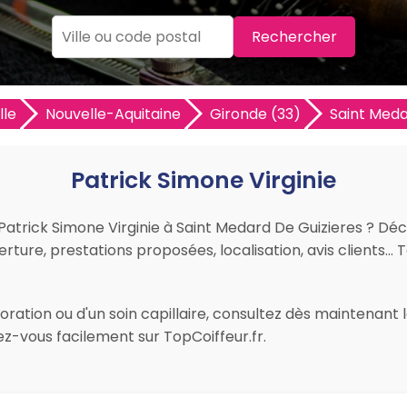
Rechercher
lle
Nouvelle-Aquitaine
Gironde (33)
Saint Meda
Patrick Simone Virginie
r Patrick Simone Virginie à Saint Medard De Guizieres ? Dé
verture, prestations proposées, localisation, avis clients… T
ration ou d'un soin capillaire, consultez dès maintenant le
z-vous facilement sur TopCoiffeur.fr.