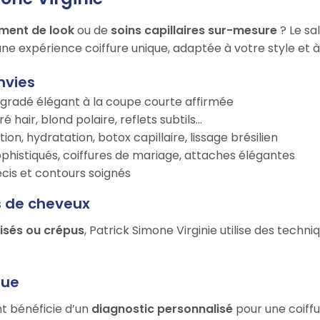
ment de look
ou de
soins capillaires sur-mesure
? Le sa
ne expérience coiffure unique, adaptée à votre style et à
nvies
égradé élégant à la coupe courte affirmée
é hair, blond polaire, reflets subtils…
tion, hydratation, botox capillaire, lissage brésilien
ophistiqués, coiffures de mariage, attaches élégantes
récis et contours soignés
s de cheveux
risés ou crépus
, Patrick Simone Virginie utilise des techn
que
nt bénéficie d’un
diagnostic personnalisé
pour une coiffu