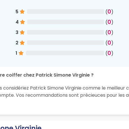
0
5
(
)
0
4
(
)
0
3
(
)
0
2
(
)
0
1
(
)
e coiffer chez Patrick Simone Virginie ?
us considériez Patrick Simone Virginie comme le meilleur 
 compte. Vos recommandations sont précieuces pour les au
one Virginie