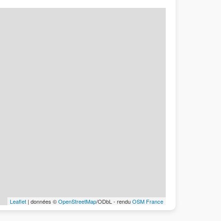
Leaflet
| données ©
OpenStreetMap
/ODbL - rendu
OSM France