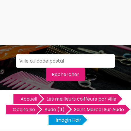
Rechercher
Accueil
Les meilleurs coiffeurs par ville
Occitanie
Aude (11)
Saint Marcel Sur Aude
Imagin Hair