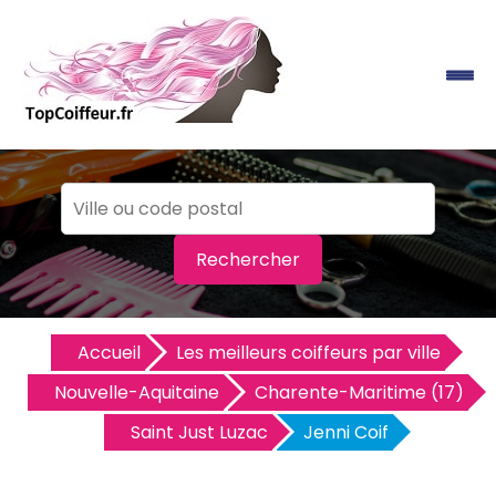
Rechercher
Accueil
Les meilleurs coiffeurs par ville
Nouvelle-Aquitaine
Charente-Maritime (17)
Saint Just Luzac
Jenni Coif