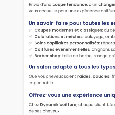
Envie d’une
coupe tendance
, d’un
change
vous accueille pour une expérience coiffur
Un savoir-faire pour toutes les e
Coupes modernes et classiques
: du d
Colorations et mèches
: balayage, ombr
Soins capillaires personnalisés
: répara
Coiffures événementielles
: chignons s
Barber shop
: taille de barbe, rasage p
Un salon adapté à tous les type
Que vos cheveux soient
raides, bouclés, f
impeccable.
Offrez-vous une expérience uni
Chez
Dynamik'coiffure
, chaque client bén
de ses cheveux.