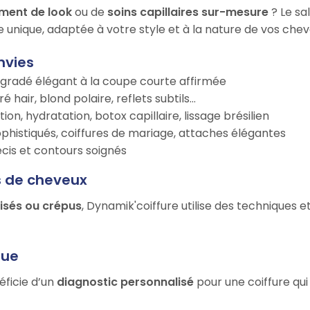
ment de look
ou de
soins capillaires sur-mesure
? Le sa
e unique, adaptée à votre style et à la nature de vos chev
nvies
égradé élégant à la coupe courte affirmée
é hair, blond polaire, reflets subtils…
tion, hydratation, botox capillaire, lissage brésilien
ophistiqués, coiffures de mariage, attaches élégantes
récis et contours soignés
s de cheveux
risés ou crépus
, Dynamik'coiffure utilise des techniques 
que
éficie d’un
diagnostic personnalisé
pour une coiffure qui