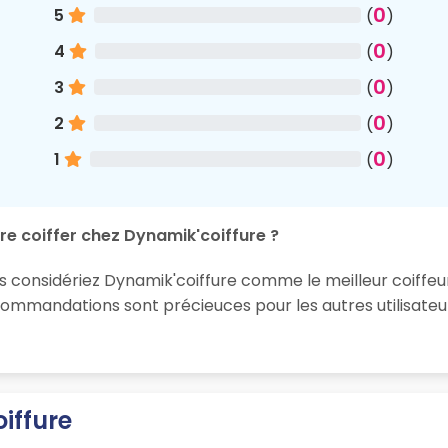
0
5
(
)
0
4
(
)
0
3
(
)
0
2
(
)
0
1
(
)
re coiffer chez Dynamik'coiffure ?
s considériez Dynamik'coiffure comme le meilleur coiffeur 
ommandations sont précieuces pour les autres utilisateur
iffure