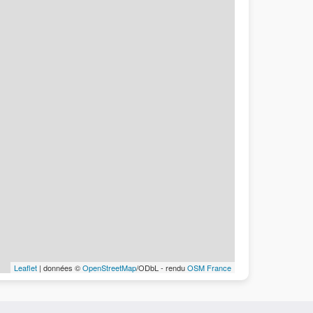
Leaflet
| données ©
OpenStreetMap
/ODbL - rendu
OSM France