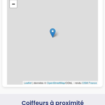
−
Leaflet
| données ©
OpenStreetMap
/ODbL - rendu
OSM France
Coiffeurs à proximité