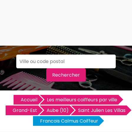
Rechercher
Accueil
Les meilleurs coiffeurs par ville
Grand-Est
Aube (10)
Saint Julien Les Villas
Francois Calmus Coiffeur