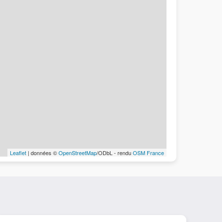
Leaflet
| données ©
OpenStreetMap
/ODbL - rendu
OSM France