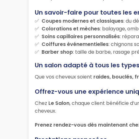
Un savoir-faire pour toutes les e
Coupes modernes et classiques
: du d
Colorations et mèches
: balayage, ombr
Soins capillaires personnalisés
: répara
Coiffures événementielles
: chignons s
Barber shop
: taille de barbe, rasage p
Un salon adapté à tous les type
Que vos cheveux soient
raides, bouclés, f
Offrez-vous une expérience uni
Chez
Le Salon
, chaque client bénéficie d’
cheveux.
Prenez rendez-vous dès maintenant chez