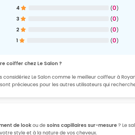
0
4
(
)
0
3
(
)
0
2
(
)
0
1
(
)
re coiffer chez Le Salon ?
s considériez Le Salon comme le meilleur coiffeur à Royan
nt précieuces pour les autres utilisateurs qui recherche
ment de look
ou de
soins capillaires sur-mesure
? Le sa
votre style et à la nature de vos cheveux.