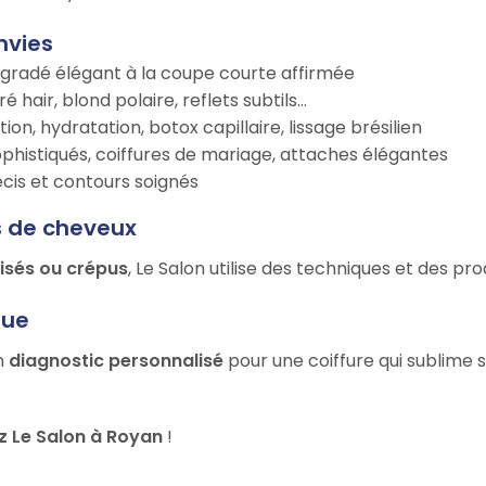
nvies
égradé élégant à la coupe courte affirmée
é hair, blond polaire, reflets subtils…
tion, hydratation, botox capillaire, lissage brésilien
ophistiqués, coiffures de mariage, attaches élégantes
récis et contours soignés
s de cheveux
risés ou crépus
, Le Salon utilise des techniques et des p
que
un
diagnostic personnalisé
pour une coiffure qui sublime 
 Le Salon à Royan
!